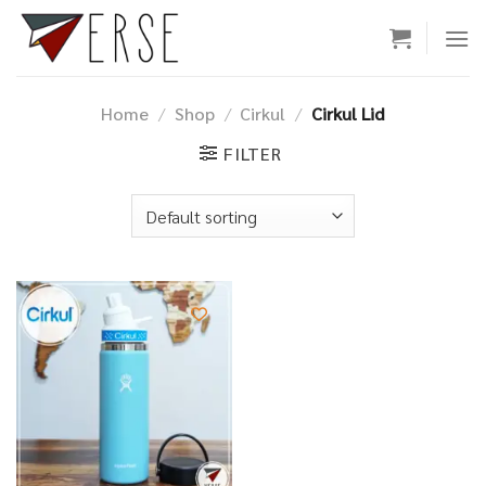
Skip
to
content
Home
/
Shop
/
Cirkul
/
Cirkul Lid
FILTER