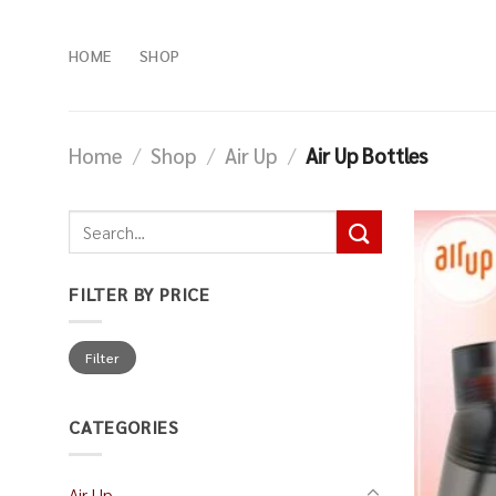
Skip
to
HOME
SHOP
content
Home
/
Shop
/
Air Up
/
Air Up Bottles
Search
for:
FILTER BY PRICE
Min
Max
Filter
price
price
CATEGORIES
Air Up