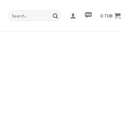
Search
0
THB
for: