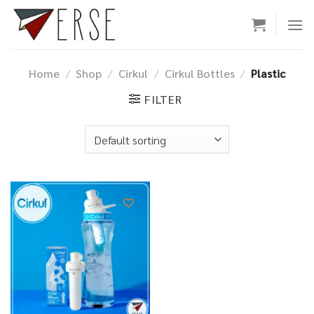
Skip
to
content
Home
/
Shop
/
Cirkul
/
Cirkul Bottles
/
Plastic
FILTER